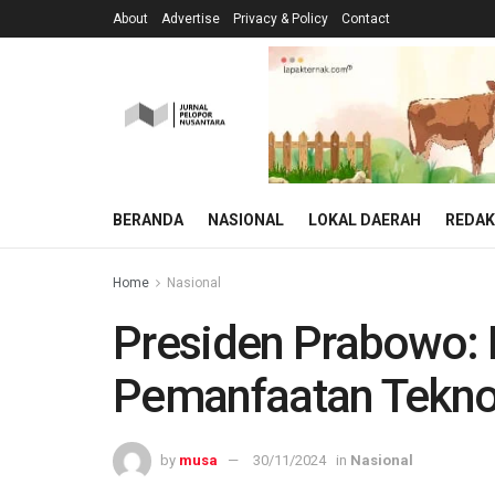
About
Advertise
Privacy & Policy
Contact
BERANDA
NASIONAL
LOKAL DAERAH
REDAK
Home
Nasional
Presiden Prabowo: 
Pemanfaatan Teknol
by
musa
30/11/2024
in
Nasional