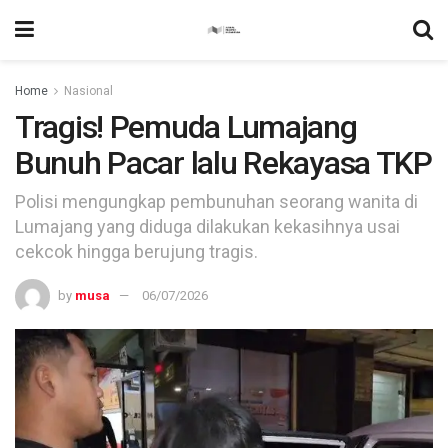
Home
Nasional
Tragis! Pemuda Lumajang
Bunuh Pacar lalu Rekayasa TKP
Polisi mengungkap pembunuhan seorang wanita di
Lumajang yang diduga dilakukan kekasihnya usai
cekcok hingga berujung tragis.
by
musa
06/07/2026