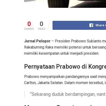
0
0
Share 
SHARES
VIEWS
Jurnal Pelopor
– Presiden Prabowo Subianto me
Rakabuming Raka memiliki potensi untuk bersain
memiliki kesempatan untuk menjadi presiden.
Pernyataan Prabowo di Kongr
Prabowo menyampaikan pandangannya saat mengha
Carlton, Jakarta Selatan. Dalam momen tersebut, 
“Sekarang duduk berdampingan, nanti b