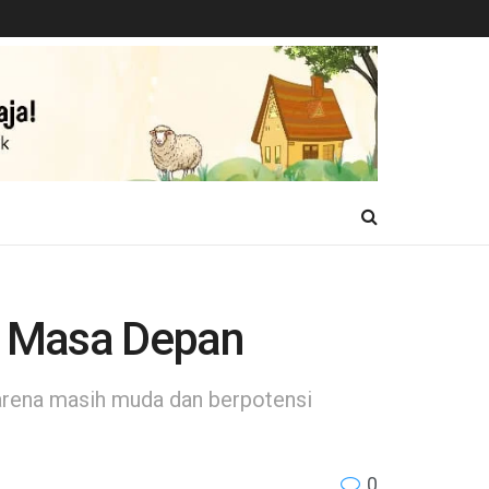
s Masa Depan
arena masih muda dan berpotensi
0