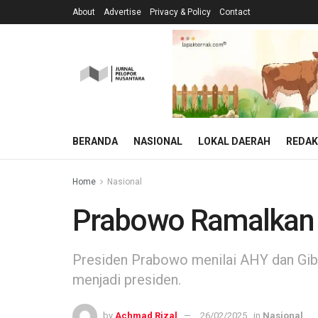
About
Advertise
Privacy & Policy
Contact
BERANDA
NASIONAL
LOKAL DAERAH
REDAK
Home
Nasional
Prabowo Ramalkan A
Presiden Prabowo menilai AHY dan Gibr
menjadi presiden.
by
Achmad Rizal
26/02/2025
in
Nasional