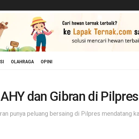
SI
OLAHRAGA
OPINI
HY dan Gibran di Pilpre
an punya peluang bersaing di Pilpres mendatang k