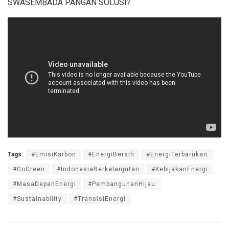
SWASEMBADA PANGAN SOLUSI?
Tags:
#EmisiKarbon
#EnergiBersih
#EnergiTerbarukan
#GoGreen
#IndonesiaBerkelanjutan
#KebijakanEnergi
#MasaDepanEnergi
#PembangunanHijau
#Sustainability
#TransisiEnergi