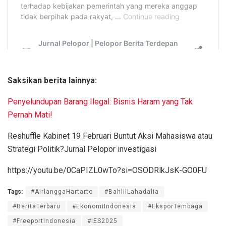
Saksikan berita lainnya:
Penyelundupan Barang Ilegal: Bisnis Haram yang Tak
Pernah Mati!
Reshuffle Kabinet 19 Februari Buntut Aksi Mahasiswa atau
Strategi Politik?Jurnal Pelopor investigasi
https://youtu.be/0CaPIZL0wTo?si=OSODRlkJsK-GO0FU
Tags:
#AirlanggaHartarto
#BahlilLahadalia
#BeritaTerbaru
#EkonomiIndonesia
#EksporTembaga
#FreeportIndonesia
#IES2025