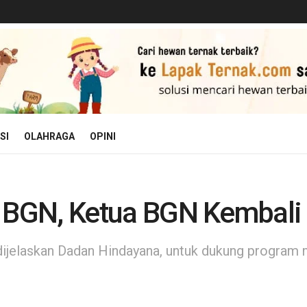
SI
OLAHRAGA
OPINI
 BGN, Ketua BGN Kembali B
dijelaskan Dadan Hindayana, untuk dukung program m