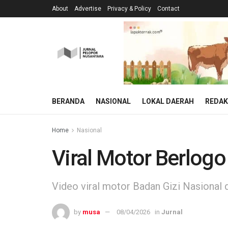
About
Advertise
Privacy & Policy
Contact
BERANDA
NASIONAL
LOKAL DAERAH
REDAK
Home
Nasional
Viral Motor Berlogo
Video viral motor Badan Gizi Nasional 
by
musa
08/04/2026
in
Jurnal