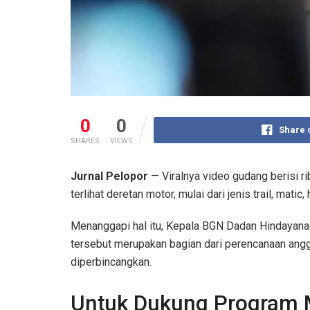
0
0
Share 
SHARES
VIEWS
Jurnal Pelopor
— Viralnya video gudang berisi r
terlihat deretan motor, mulai dari jenis trail, mati
Menanggapi hal itu, Kepala BGN Dadan Hindayana
tersebut merupakan bagian dari perencanaan ang
diperbincangkan.
Untuk Dukung Program M