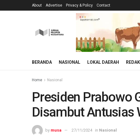
About
Advertise
Privacy & Policy
Contact
BERANDA
NASIONAL
LOKAL DAERAH
REDAK
Home
Nasional
Presiden Prabowo G
Disambut Antusias
by
musa
27/11/2024
in
Nasional