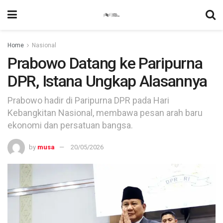
Home
Nasional
Prabowo Datang ke Paripurna
DPR, Istana Ungkap Alasannya
Prabowo hadir di Paripurna DPR pada Hari
Kebangkitan Nasional, membawa pesan arah baru
ekonomi dan persatuan bangsa.
by
musa
20/05/2026