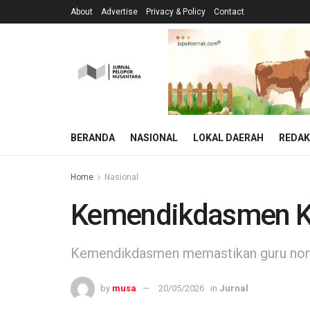
About
Advertise
Privacy & Policy
Contact
BERANDA
NASIONAL
LOKAL DAERAH
REDAK
Home
Nasional
Kemendikdasmen Kla
Kemendikdasmen memastikan guru non-A
by
musa
20/05/2026
in
Jurnal