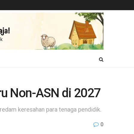
ru Non-ASN di 2027
edam keresahan para tenaga pendidik.
0