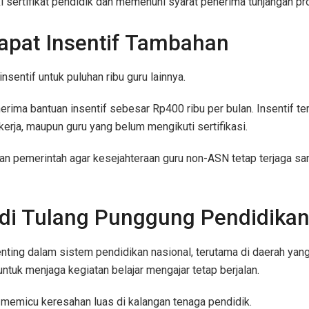
sertifikat pendidik dan memenuhi syarat penerima tunjangan pro
apat Insentif Tambahan
sentif untuk puluhan ribu guru lainnya.
ima bantuan insentif sebesar Rp400 ribu per bulan. Insentif te
erja, maupun guru yang belum mengikuti sertifikasi.
tian pemerintah agar kesejahteraan guru non-ASN tetap terjaga
di Tulang Punggung Pendidika
nting dalam sistem pendidikan nasional, terutama di daerah yan
tuk menjaga kegiatan belajar mengajar tetap berjalan.
 memicu keresahan luas di kalangan tenaga pendidik.