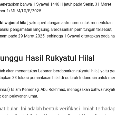
enetapkan bahwa 1 Syawal 1446 H jatuh pada Senin, 31 Maret
omor 1/MLM/I.0/E/2025.
ki wujudul hilal
, yakni perhitungan astronomi untuk menentukan
elalui pengamatan langsung. Berdasarkan perhitungan tersebut,
benam pada 29 Maret 2025, sehingga 1 Syawal ditetapkan pada ha
nggu Hasil Rukyatul Hilal
 akan menentukan Lebaran berdasarkan rukyatul hilal, yaitu pe
an 33 lokasi pemantauan hilal di seluruh Indonesia untuk memas
Bimas) Islam Kemenag, Abu Rokhmad, menegaskan bahwa rukyatul h
k dan pelayanan umat.
hat bulan. Ini adalah bentuk verifikasi ilmiah terha