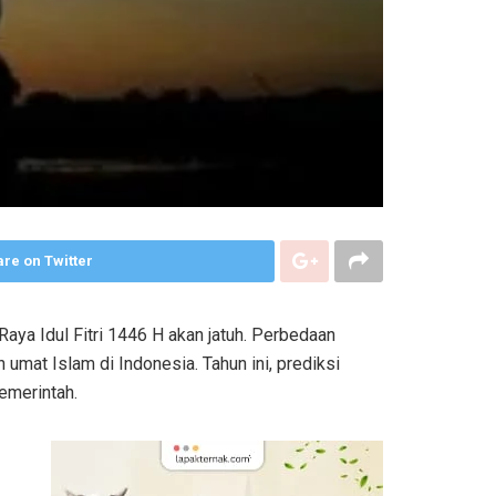
re on Twitter
aya Idul Fitri 1446 H akan jatuh. Perbedaan
mat Islam di Indonesia. Tahun ini, prediksi
emerintah.