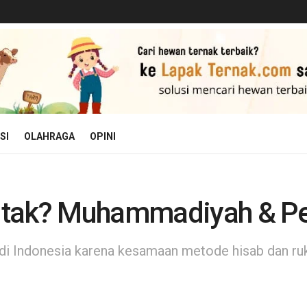
SI
OLAHRAGA
OPINI
ntak? Muhammadiyah & Pe
di Indonesia karena kesamaan metode hisab dan r