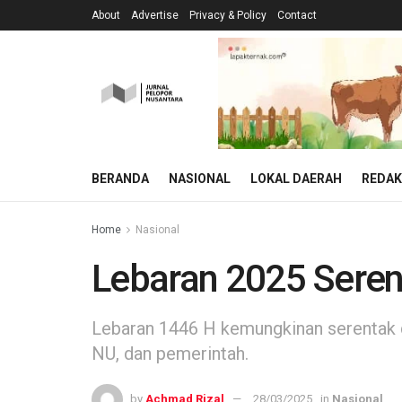
About
Advertise
Privacy & Policy
Contact
BERANDA
NASIONAL
LOKAL DAERAH
REDAK
Home
Nasional
Lebaran 2025 Sere
Lebaran 1446 H kemungkinan serentak 
NU, dan pemerintah.
by
Achmad Rizal
28/03/2025
in
Nasional