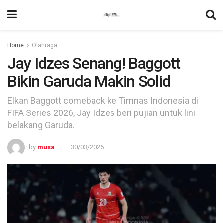
Home
Olahraga
Jay Idzes Senang! Baggott
Bikin Garuda Makin Solid
Elkan Baggott comeback ke Timnas Indonesia di
FIFA Series 2026, Jay Idzes beri pujian untuk lini
belakang Garuda.
by
musa
30/03/2026