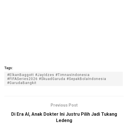
Tags:
#ElkanBaggott #JayIdzes #TimnasIndonesia
#FIFASeries2026 #SkuadGaruda #SepakBolaIndonesia
#GarudaBangkit
Previous Post
Di Era AI, Anak Dokter Ini Justru Pilih Jadi Tukang
Ledeng