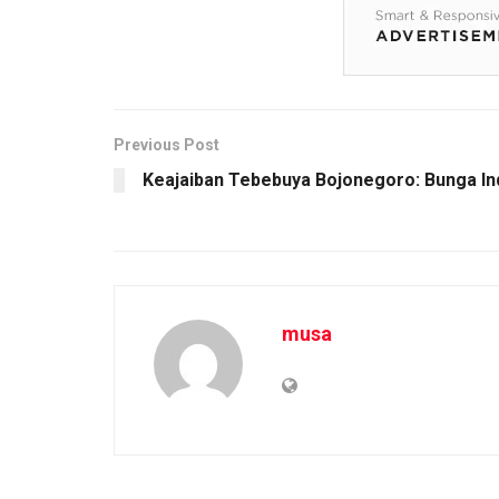
Previous Post
Keajaiban Tebebuya Bojonegoro: Bunga I
musa