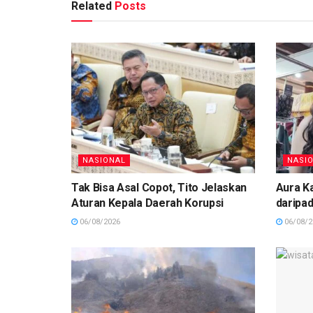
Related
Posts
NASIONAL
NASI
Tak Bisa Asal Copot, Tito Jelaskan
Aura Ka
Aturan Kepala Daerah Korupsi
daripad
06/08/2026
06/08/2