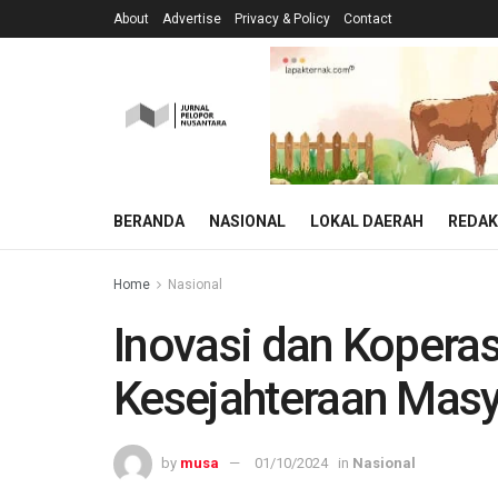
About
Advertise
Privacy & Policy
Contact
BERANDA
NASIONAL
LOKAL DAERAH
REDAK
Home
Nasional
Inovasi dan Kopera
Kesejahteraan Masy
by
musa
01/10/2024
in
Nasional