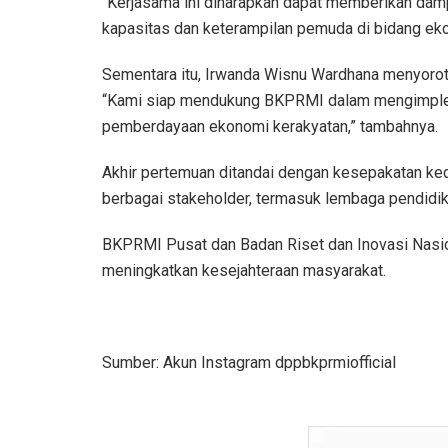
“Kerjasama ini diharapkan dapat memberikan dam
kapasitas dan keterampilan pemuda di bidang eko
Sementara itu, Irwanda Wisnu Wardhana menyoroti 
“Kami siap mendukung BKPRMI dalam mengimplem
pemberdayaan ekonomi kerakyatan,” tambahnya.
Akhir pertemuan ditandai dengan kesepakatan ked
berbagai stakeholder, termasuk lembaga pendidi
BKPRMI Pusat dan Badan Riset dan Inovasi Nasio
meningkatkan kesejahteraan masyarakat.
Sumber: Akun Instagram dppbkprmiofficial