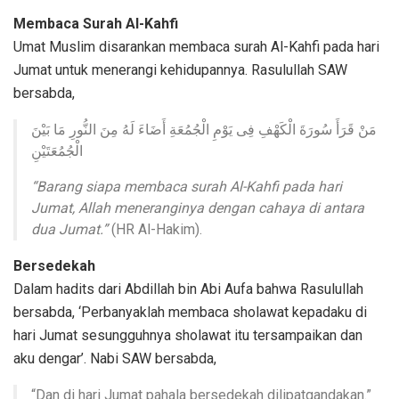
Membaca Surah Al-Kahfi
Umat Muslim disarankan membaca surah Al-Kahfi pada hari
Jumat untuk menerangi kehidupannya. Rasulullah SAW
bersabda,
مَنْ قَرَأَ سُورَةَ الْكَهْفِ فِى يَوْمِ الْجُمُعَةِ أَضَاءَ لَهُ مِنَ النُّورِ مَا بَيْنَ
الْجُمُعَتَيْنِ
“Barang siapa membaca surah Al-Kahfi pada hari
Jumat, Allah meneranginya dengan cahaya di antara
dua Jumat.”
(HR Al-Hakim).
Bersedekah
Dalam hadits dari Abdillah bin Abi Aufa bahwa Rasulullah
bersabda, ‘Perbanyaklah membaca sholawat kepadaku di
hari Jumat sesungguhnya sholawat itu tersampaikan dan
aku dengar’. Nabi SAW bersabda,
“Dan di hari Jumat pahala bersedekah dilipatgandakan.”