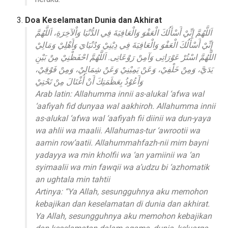
Doa Keselamatan Dunia dan Akhirat
اَللَّهُمَّ إِنِّيْ أَسْأَلُكَ الْعَفْوَ وَالْعَافِيَةَ فِي الدُّنْيَا وَاْلآخِرَةِ، اَللَّهُمَّ
إِنِّيْ أَسْأَلُكَ الْعَفْوَ وَالْعَافِيَةَ فِي دِيْنِيْ وَدُنْيَايَ وَأَهْلِيْ وَمَالِيْ
اللَّهُمَّ اسْتُرْ عَوْرَاتِى وَآمِنْ رَوْعَاتِى. اَللَّهُمَّ احْفَظْنِيْ مِنْ بَيْنِ
يَدَيَّ، وَمِنْ خَلْفِيْ، وَعَنْ يَمِيْنِيْ وَعَنْ شِمَالِيْ، وَمِنْ فَوْقِيْ،
وَأَعُوْذُ بِعَظَمَتِكَ أَنْ أُغْتَالَ مِنْ تَحْتِيْ
Arab latin: Allahumma innii as-alukal ‘afwa wal
‘aafiyah fid dunyaa wal aakhiroh. Allahumma innii
as-alukal ‘afwa wal ‘aafiyah fii diinii wa dun-yaya
wa ahlii wa maalii. Allahumas-tur ‘awrootii wa
aamin row’aatii. Allahummahfazh-nii mim bayni
yadayya wa min kholfii wa ‘an yamiinii wa ‘an
syimaalii wa min fawqii wa a’udzu bi ‘azhomatik
an ughtala min tahtii
Artinya: “Ya Allah, sesungguhnya aku memohon
kebajikan dan keselamatan di dunia dan akhirat.
Ya Allah, sesungguhnya aku memohon kebajikan