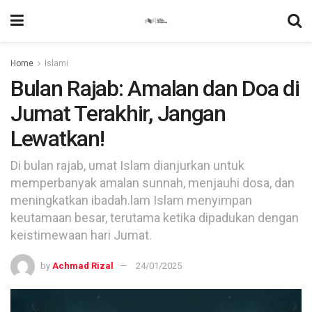
Home
Islami
Bulan Rajab: Amalan dan Doa di
Jumat Terakhir, Jangan
Lewatkan!
Di bulan rajab, umat Islam dianjurkan untuk
memperbanyak amalan sunnah, menjauhi dosa, dan
meningkatkan ibadah.lam Islam menyimpan
keutamaan besar, terutama ketika dipadukan dengan
keistimewaan hari Jumat.
by
Achmad Rizal
24/01/2025