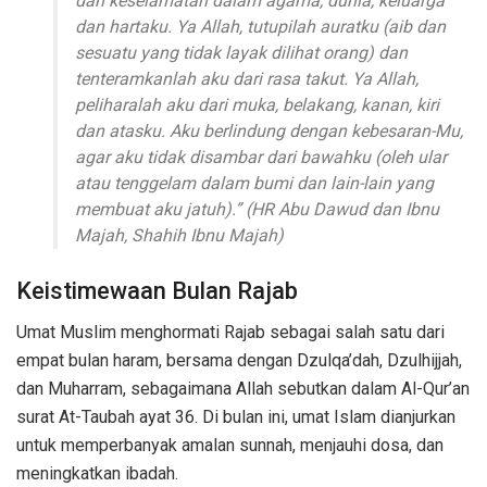
dan keselamatan dalam agama, dunia, keluarga
dan hartaku. Ya Allah, tutupilah auratku (aib dan
sesuatu yang tidak layak dilihat orang) dan
tenteramkanlah aku dari rasa takut. Ya Allah,
peliharalah aku dari muka, belakang, kanan, kiri
dan atasku. Aku berlindung dengan kebesaran-Mu,
agar aku tidak disambar dari bawahku (oleh ular
atau tenggelam dalam bumi dan lain-lain yang
membuat aku jatuh).” (HR Abu Dawud dan Ibnu
Majah, Shahih Ibnu Majah)
Keistimewaan Bulan Rajab
Umat Muslim menghormati Rajab sebagai salah satu dari
empat bulan haram, bersama dengan Dzulqa’dah, Dzulhijjah,
dan Muharram, sebagaimana Allah sebutkan dalam Al-Qur’an
surat At-Taubah ayat 36. Di bulan ini, umat Islam dianjurkan
untuk memperbanyak amalan sunnah, menjauhi dosa, dan
meningkatkan ibadah.