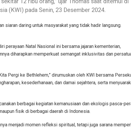
 sekitar 12 ribu orang,” ujar Thomas saat ditemui di
esia (KWI) pada Senin, 23 Desember 2024.
dan siaran daring untuk masyarakat yang tidak hadir langsung.
i perayaan Natal Nasional ini bersama jajaran kementerian,
annya diharapkan memperkuat semangat inklusivitas dan persatu
 Kita Pergi ke Bethlehem,” dirumuskan oleh KWI bersama Persekut
gharapan, kesederhanaan, dan damai sejahtera, serta menyuaraka
rencanakan berbagai kegiatan kemanusiaan dan ekologis pasca-per
pun fisik di berbagai daerah di Indonesia.
nya menjadi momen refleksi spiritual, tetapi juga sarana memper