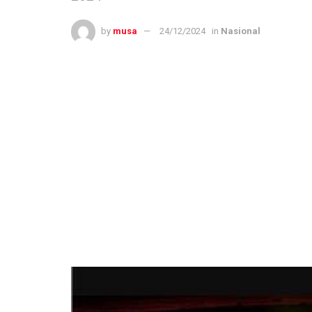
by
musa
24/12/2024
in
Nasional