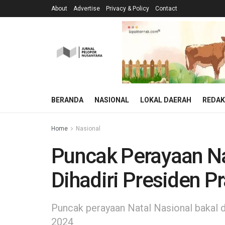
About
Advertise
Privacy & Policy
Contact
BERANDA
NASIONAL
LOKAL DAERAH
REDAK
Home
Nasional
Puncak Perayaan Nat
Dihadiri Presiden 
Puncak perayaan Natal Nasional bakal 
2024