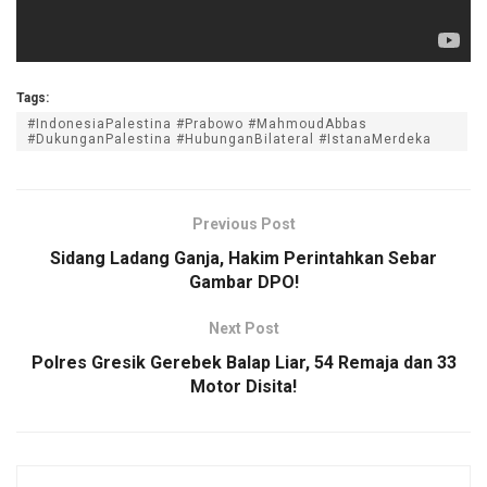
Tags:
#IndonesiaPalestina #Prabowo #MahmoudAbbas
#DukunganPalestina #HubunganBilateral #IstanaMerdeka
Previous Post
Sidang Ladang Ganja, Hakim Perintahkan Sebar
Gambar DPO!
Next Post
Polres Gresik Gerebek Balap Liar, 54 Remaja dan 33
Motor Disita!