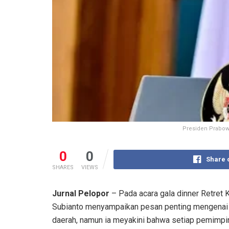
Presiden Prabowo
0
0
Share 
SHARES
VIEWS
Jurnal Pelopor
– Pada acara gala dinner Retret 
Subianto menyampaikan pesan penting mengenai p
daerah, namun ia meyakini bahwa setiap pemimpin