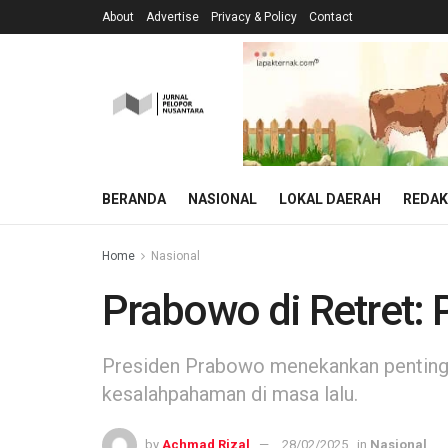
About
Advertise
Privacy & Policy
Contact
BERANDA
NASIONAL
LOKAL DAERAH
REDAK
Home
Nasional
Prabowo di Retret: 
Presiden Prabowo menekankan pentingn
kesalahpahaman di masa lalu.
by
Achmad Rizal
28/02/2025
in
Nasional