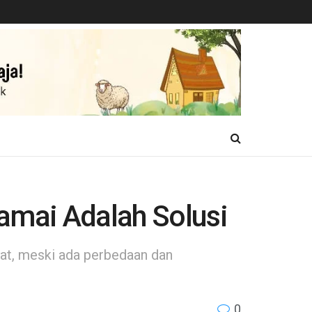
Damai Adalah Solusi
at, meski ada perbedaan dan
0