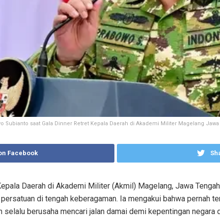
 Subianto saat Gala Dinner Retret Kepala Daerah di Akademi Militer Magelang Jawa T
on Facebook
Sha
Kepala Daerah di Akademi Militer (Akmil) Magelang, Jawa Tenga
ersatuan di tengah keberagaman. Ia mengakui bahwa pernah ter
 selalu berusaha mencari jalan damai demi kepentingan negara d