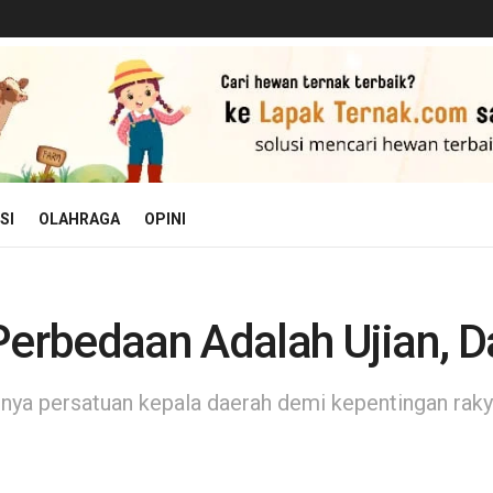
SI
OLAHRAGA
OPINI
Perbedaan Adalah Ujian, 
ya persatuan kepala daerah demi kepentingan raky