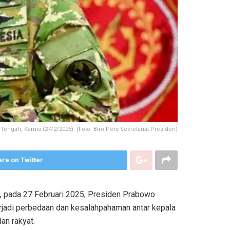
engah, Kamis (27/2/2025). (Foto: Biro Pers Sekretariat Presiden)
re on Twitter
h, pada 27 Februari 2025, Presiden Prabowo
jadi perbedaan dan kesalahpahaman antar kepala
an rakyat.