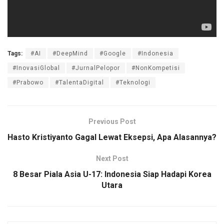
Tags:
#AI
#DeepMind
#Google
#Indonesia
#InovasiGlobal
#JurnalPelopor
#NonKompetisi
#Prabowo
#TalentaDigital
#Teknologi
Previous Post
Hasto Kristiyanto Gagal Lewat Eksepsi, Apa Alasannya?
Next Post
8 Besar Piala Asia U-17: Indonesia Siap Hadapi Korea
Utara