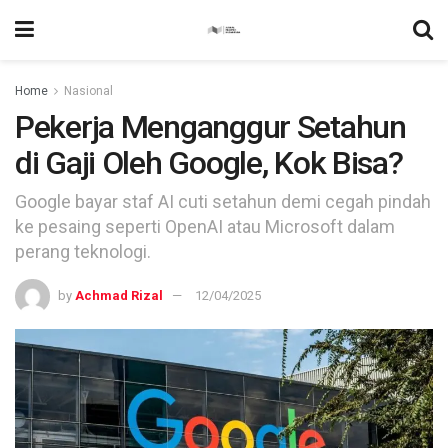
Home
Nasional
Pekerja Menganggur Setahun
di Gaji Oleh Google, Kok Bisa?
Google bayar staf AI cuti setahun demi cegah pindah
ke pesaing seperti OpenAI atau Microsoft dalam
perang teknologi.
by
Achmad Rizal
12/04/2025