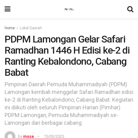
Home
Lokal Daerah
PDPM Lamongan Gelar Safari
Ramadhan 1446 H Edisi ke-2 di
Ranting Kebalondono, Cabang
Babat
Pimpinan Daerah Pemuda Muhammadiyah (PDPM)
Lamongan kembali menggelar Safari Ramadhan edisi
ke-2 di Ranting Kebalondono, Cabang Babat. Kegiatan
ini diikuti oleh seluruh Pimpinan Harian (Pimhar)
PDPM Lamongan, Pemuda Muhammadiyah se-
Lamongan dari berbagai cabang
by
musa
15/03/2025