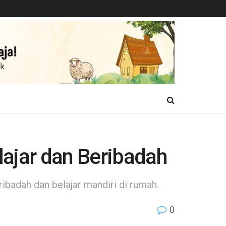
lajar dan Beribadah
badah dan belajar mandiri di rumah.
0