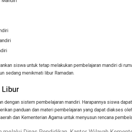
 Mandiri
diri
andiri
diri
rankan siswa untuk tetap melakukan pembelajaran mandiri di ruma
un sedang menikmati libur Ramadan.
 Libur
ran dengan sistem pembelajaran mandiri. Harapannya siswa dapat
berikan panduan dan materi pembelajaran yang dapat diakses ol
 daerah dan Kementerian Agama untuk menyusun rencana pembel
 melalui Dinas Pendidikan, Kantor Wilayah Kemente