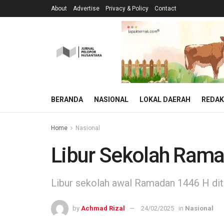
About
Advertise
Privacy & Policy
Contact
BERANDA
NASIONAL
LOKAL DAERAH
REDAK
Home
Nasional
Libur Sekolah Ramad
Libur sekolah awal Ramadan 1446 H dite
by
Achmad Rizal
24/02/2025
in
Nasional