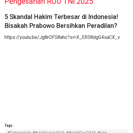
Pengesahan RUU TNI 2025
5 Skandal Hakim Terbesar di Indonesia!
Bisakah Prabowo Bersihkan Peradilan?
https://youtu.be/Jg8rOFS8ahc?si=X_ER38dgG4saCX_v
Tags:
#TimnasIran #PialaDunia2026 #WorldCup2026 #Iran