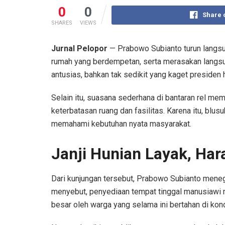
0
0
Share 
SHARES
VIEWS
Jurnal Pelopor
— Prabowo Subianto turun langsun
rumah yang berdempetan, serta merasakan langsu
antusias, bahkan tak sedikit yang kaget presiden 
Selain itu, suasana sederhana di bantaran rel me
keterbatasan ruang dan fasilitas. Karena itu, blus
memahami kebutuhan nyata masyarakat.
Janji Hunian Layak, Ha
Dari kunjungan tersebut, Prabowo Subianto mene
menyebut, penyediaan tempat tinggal manusiawi me
besar oleh warga yang selama ini bertahan di kond