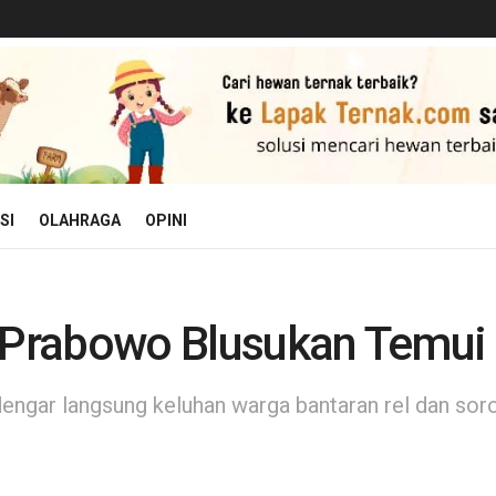
SI
OLAHRAGA
OPINI
, Prabowo Blusukan Temui
ngar langsung keluhan warga bantaran rel dan soro