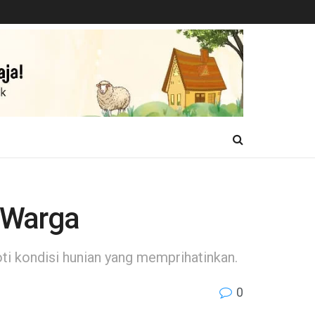
 Warga
ti kondisi hunian yang memprihatinkan.
0