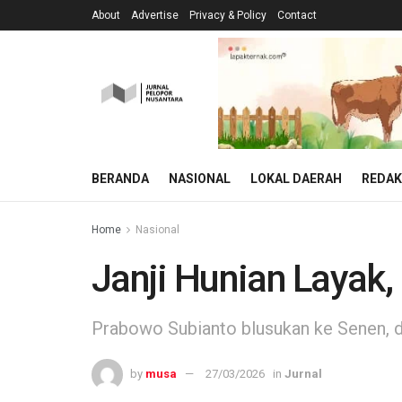
About
Advertise
Privacy & Policy
Contact
BERANDA
NASIONAL
LOKAL DAERAH
REDAK
Home
Nasional
Janji Hunian Layak
Prabowo Subianto blusukan ke Senen, de
by
musa
27/03/2026
in
Jurnal