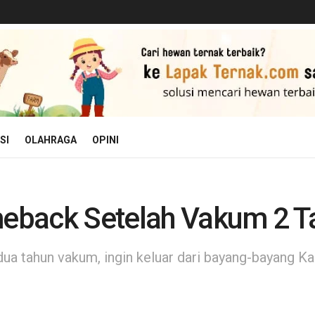
SI
OLAHRAGA
OPINI
back Setelah Vakum 2 Tah
dua tahun vakum, ingin keluar dari bayang-bayang K