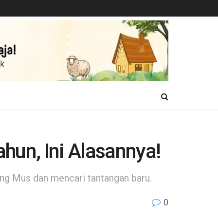
un, Ini Alasannya!
ang Mus dan mencari tantangan baru.
0