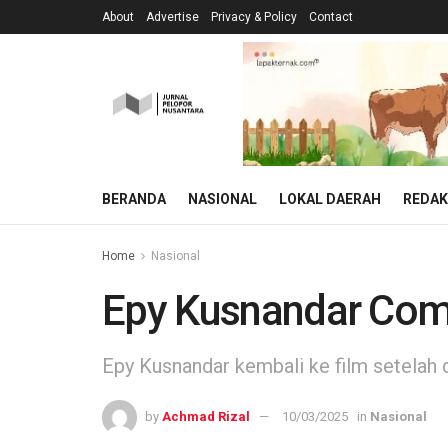
About
Advertise
Privacy & Policy
Contact
BERANDA
NASIONAL
LOKAL DAERAH
REDAK
Home
Nasional
Epy Kusnandar Come
Epy Kusnandar kembali ke film setelah 
by
Achmad Rizal
10/03/2025
in
Nasional