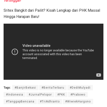
Tertinggal!
Sritex Bangkit dari Pailit? Kisah Lengkap dari PHK Massal
Hingga Harapan Baru!
Tags:
#BanjirBekasi
#BeritaTerbaru
#DediMulyadi
#Indonesia
#JurnalPelopor
#PKK
#Prabowo
#TanggapBencana
#TriAdhianto
#WiwiekHargono