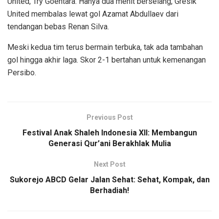
United, Try Goentara. Hanya dua menit berselang, Gresik
United membalas lewat gol Azamat Abdullaev dari
tendangan bebas Renan Silva.
Meski kedua tim terus bermain terbuka, tak ada tambahan
gol hingga akhir laga. Skor 2-1 bertahan untuk kemenangan
Persibo.
Previous Post
Festival Anak Shaleh Indonesia XII: Membangun
Generasi Qur’ani Berakhlak Mulia
Next Post
Sukorejo ABCD Gelar Jalan Sehat: Sehat, Kompak, dan
Berhadiah!