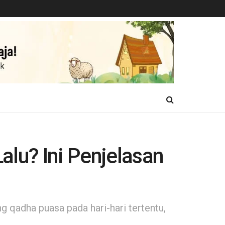
lu? Ini Penjelasan
 qadha puasa pada hari-hari tertentu,