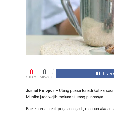
0
0
Share 
SHARES
VIEWS
Jurnal Pelopor –
Utang puasa terjadi ketika se
Muslim juga wajib melunasi utang puasanya.
Baik karena sakit, perjalanan jauh, maupun alasa