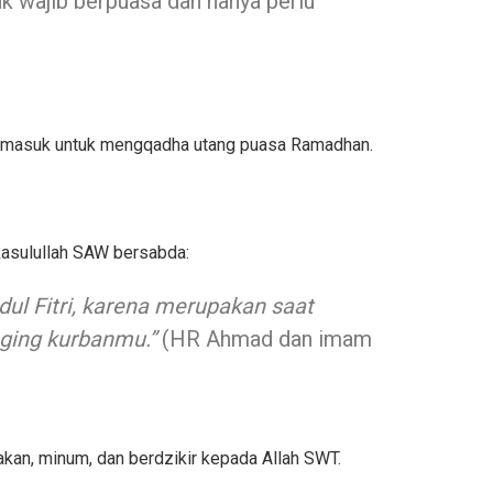
ak wajib berpuasa dan hanya perlu
termasuk untuk mengqadha utang puasa Ramadhan.
 Rasulullah SAW bersabda:
dul Fitri, karena merupakan saat
ging kurbanmu.”
(HR Ahmad dan imam
akan, minum, dan berdzikir kepada Allah SWT.