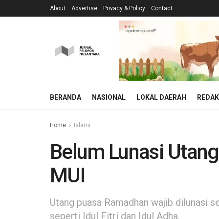
About
Advertise
Privacy & Policy
Contact
BERANDA
NASIONAL
LOKAL DAERAH
REDAK
Home
Islami
Belum Lunasi Utang
MUI
Utang puasa Ramadhan wajib dilunasi s
seperti Idul Fitri dan Idul Adha.