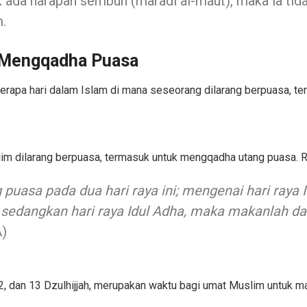
k ada harapan sembuh (maradl al-maut), maka ia tid
m.
k Mengqadha Puasa
erapa hari dalam Islam di mana seseorang dilarang berpuasa, 
Muslim dilarang berpuasa, termasuk untuk mengqadha utang puasa.
uasa pada dua hari raya ini; mengenai hari raya I
sedangkan hari raya Idul Adha, maka makanlah da
A)
12, dan 13 Dzulhijjah, merupakan waktu bagi umat Muslim untuk m