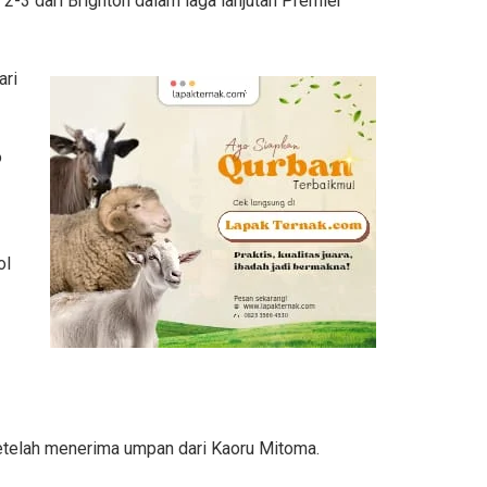
-3 dari Brighton dalam laga lanjutan Premier
ari
o
ol
etelah menerima umpan dari Kaoru Mitoma.