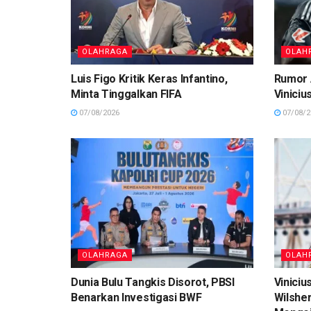
OLAHRAGA
OLAH
Luis Figo Kritik Keras Infantino,
Rumor 
Minta Tinggalkan FIFA
Viniciu
07/08/2026
07/08/2
OLAHRAGA
OLAH
Dunia Bulu Tangkis Disorot, PBSI
Viniciu
Benarkan Investigasi BWF
Wilshe