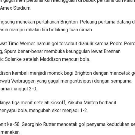
h gagal mempertahankan keunggulan di babak pertama dan kalah 2
 Amex Stadium.
angsung menekan pertahanan Brighton. Peluang pertama datang d
ih mampu dihalau lini belakang tuan rumah.
at Timo Werner, namun gol tersebut dianulir karena Pedro Porr
ang, Spurs benar-benar membuka keunggulan lewat Brennan
c Solanke setelah Maddison mencuri bola.
addison kembali menjadi momok bagi Brighton dengan mencetak g
ewati Verbruggen yang gagal mengantisipasi dengan sempurna.
aman, unggul 2-0.
anya tiga menit setelah kickoff, Yakuba Minteh berhasil
enyapu bola, mengubah skor menjadi 1-2.
it ke-58. Georginio Rutter mencetak gol penyama kedudukan s
s menekan.