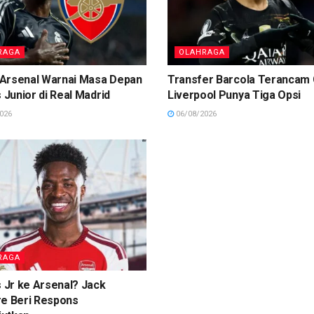
RAGA
OLAHRAGA
Arsenal Warnai Masa Depan
Transfer Barcola Terancam 
s Junior di Real Madrid
Liverpool Punya Tiga Opsi
026
06/08/2026
RAGA
s Jr ke Arsenal? Jack
re Beri Respons