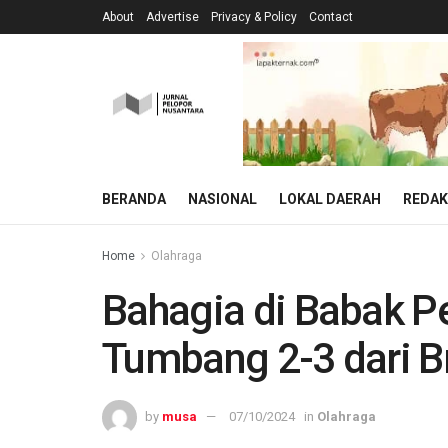
About
Advertise
Privacy & Policy
Contact
BERANDA
NASIONAL
LOKAL DAERAH
REDAK
Home
Olahraga
Bahagia di Babak Pe
Tumbang 2-3 dari B
by
musa
07/10/2024
in
Olahraga