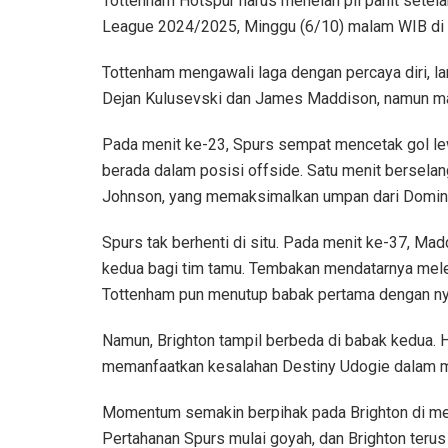
Tottenham Hotspur harus menelan pil pahit setela
League 2024/2025, Minggu (6/10) malam WIB di
Tottenham mengawali laga dengan percaya diri, l
Dejan Kulusevski dan James Maddison, namun mas
Pada menit ke-23, Spurs sempat mencetak gol lew
berada dalam posisi offside. Satu menit bersel
Johnson, yang memaksimalkan umpan dari Domini
Spurs tak berhenti di situ. Pada menit ke-37, M
kedua bagi tim tamu. Tembakan mendatarnya mel
Tottenham pun menutup babak pertama dengan ny
Namun, Brighton tampil berbeda di babak kedua. H
memanfaatkan kesalahan Destiny Udogie dalam m
Momentum semakin berpihak pada Brighton di men
Pertahanan Spurs mulai goyah, dan Brighton teru