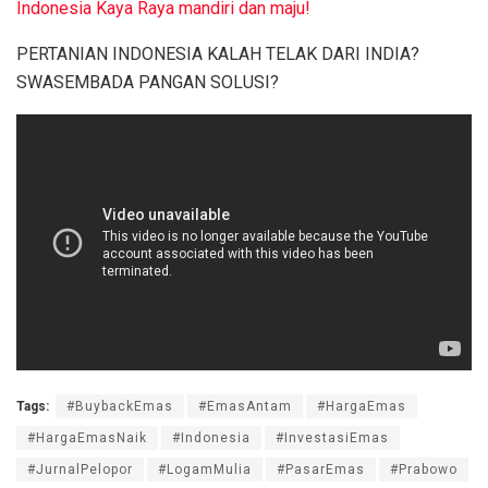
Indonesia Kaya Raya mandiri dan maju!
PERTANIAN INDONESIA KALAH TELAK DARI INDIA?
SWASEMBADA PANGAN SOLUSI?
Tags:
#BuybackEmas
#EmasAntam
#HargaEmas
#HargaEmasNaik
#Indonesia
#InvestasiEmas
#JurnalPelopor
#LogamMulia
#PasarEmas
#Prabowo