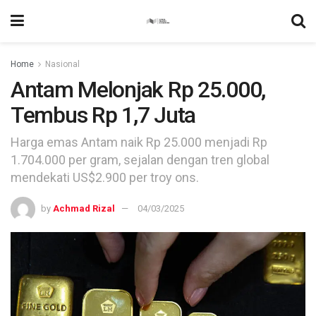
Home
Nasional
Antam Melonjak Rp 25.000,
Tembus Rp 1,7 Juta
Harga emas Antam naik Rp 25.000 menjadi Rp
1.704.000 per gram, sejalan dengan tren global
mendekati US$2.900 per troy ons.
by
Achmad Rizal
04/03/2025