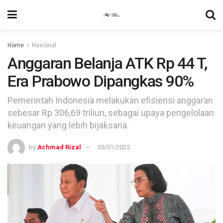
Home
Nasional
Anggaran Belanja ATK Rp 44 T,
Era Prabowo Dipangkas 90%
Pemerintah Indonesia melakukan efisiensi anggaran
sebesar Rp 306,69 triliun, sebagai upaya pengelolaan
keuangan yang lebih bijaksana.
by
Achmad Rizal
30/01/2025