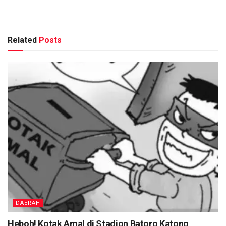
Related
Posts
DAERAH
Heboh! Kotak Amal di Stadion Batoro Katong