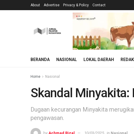
About
Advertise
Privacy & Policy
Contact
BERANDA
NASIONAL
LOKAL DAERAH
REDAK
Home
Nasional
Skandal Minyakita: 
Dugaan kecurangan Minyakita merugikan
pengawasan.
by
Achmad Rizal
10/03/2025
in
Nasional