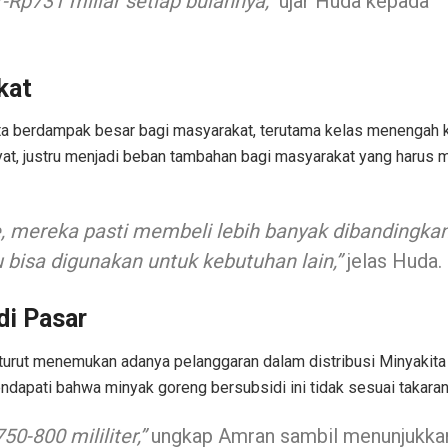
Rp731 miliar setiap bulannya,”
ujar Huda kepada
kat
 berdampak besar bagi masyarakat, terutama kelas menengah ke
kyat, justru menjadi beban tambahan bagi masyarakat yang harus
, mereka pasti membeli lebih banyak dibandingkan
 bisa digunakan untuk kebutuhan lain,”
jelas Huda.
i Pasar
turut menemukan adanya pelanggaran dalam distribusi Minyakita
ndapati bahwa minyak goreng bersubsidi ini tidak sesuai takaran 
50-800 mililiter,”
ungkap Amran sambil menunjukkan