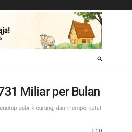
31 Miliar per Bulan
menutup pabrik curang, dan memperketat
0