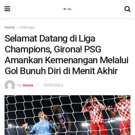
Home
Olahraga
Selamat Datang di Liga
Champions, Girona! PSG
Amankan Kemenangan Melalui
Gol Bunuh Diri di Menit Akhir
by
musa
19/09/2024