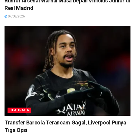
Rumor Arsenal Warnai Masa Depan Vinicius Junior di
Real Madrid
07/08/2026
OLAHRAGA
Transfer Barcola Terancam Gagal, Liverpool Punya
Tiga Opsi