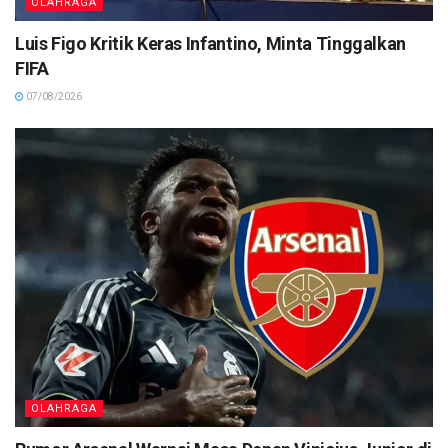
OLAHRAGA
Luis Figo Kritik Keras Infantino, Minta Tinggalkan
FIFA
07/08/2026
OLAHRAGA