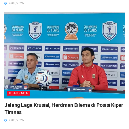
06/08/2026
OLAHRAGA
Jelang Laga Krusial, Herdman Dilema di Posisi Kiper
Timnas
06/08/2026