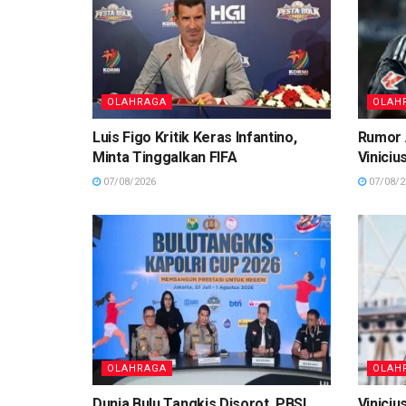
OLAHRAGA
OLAH
Luis Figo Kritik Keras Infantino,
Rumor 
Minta Tinggalkan FIFA
Viniciu
07/08/2026
07/08/2
OLAHRAGA
OLAH
Dunia Bulu Tangkis Disorot, PBSI
Viniciu