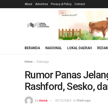
About
Advertise
Privacy & Policy
Contact
BERANDA
NASIONAL
LOKAL DAERAH
REDAK
Home
Olahraga
Rumor Panas Jelang
Rashford, Sesko, da
by
musa
23/12/2024
in
Olahraga