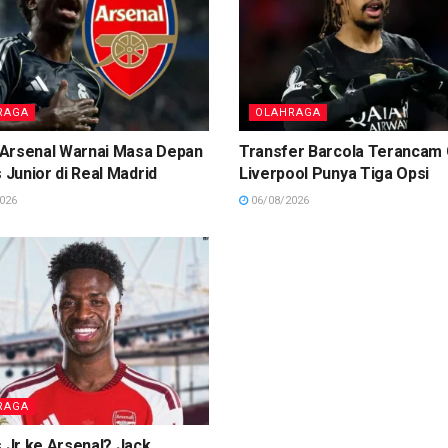
RAGA
OLAHRAGA
Arsenal Warnai Masa Depan
Transfer Barcola Terancam 
s Junior di Real Madrid
Liverpool Punya Tiga Opsi
026
06/08/2026
RAGA
s Jr ke Arsenal? Jack