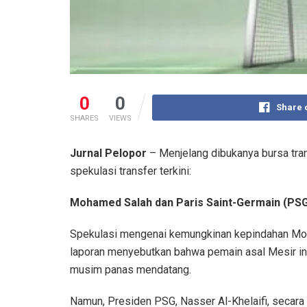
0
0
Share 
SHARES
VIEWS
Jurnal Pelopor
– Menjelang dibukanya bursa tra
spekulasi transfer terkini:
Mohamed Salah dan Paris Saint-Germain (PS
Spekulasi mengenai kemungkinan kepindahan Moh
laporan menyebutkan bahwa pemain asal Mesir i
musim panas mendatang.
Namun, Presiden PSG, Nasser Al-Khelaifi, secar