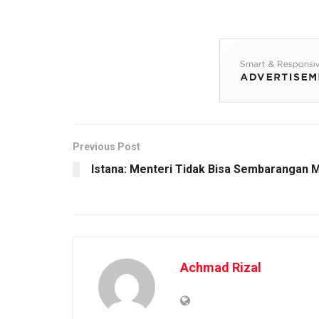
Previous Post
Istana: Menteri Tidak Bisa Sembarangan M
Achmad Rizal