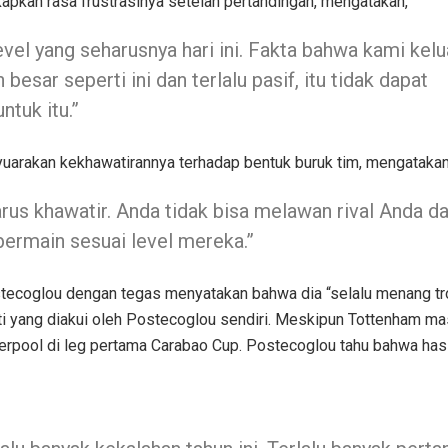
pkan rasa frustrasinya setelah pertandingan, mengatakan,
vel yang seharusnya hari ini. Fakta bahwa kami kelu
esar seperti ini dan terlalu pasif, itu tidak dapat
tuk itu.”
yuarakan kekhawatirannya terhadap bentuk buruk tim, mengatakan
us khawatir. Anda tidak bisa melawan rival Anda d
ermain sesuai level mereka.”
stecoglou dengan tegas menyatakan bahwa dia “selalu menang tr
ti yang diakui oleh Postecoglou sendiri. Meskipun Tottenham mas
erpool di leg pertama Carabao Cup. Postecoglou tahu bahwa has