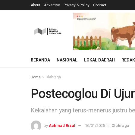
About
Advertise
Privacy & Policy
Contact
BERANDA
NASIONAL
LOKAL DAERAH
REDAK
Home
Olahraga
Postecoglou Di Ujun
Kekalahan yang terus-menerus justru ber
by
Achmad Rizal
16/01/2025
in
Olahraga