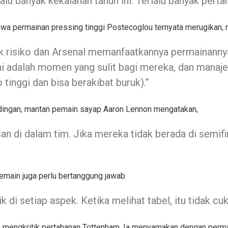
alu banyak kekalahan tahun ini. Terlalu banyak perta
wa permainan pressing tinggi Postecoglou ternyata merugikan,
 risiko dan Arsenal memanfaatkannya permainannya
i adalah momen yang sulit bagi mereka, dan manajer
tinggi dan bisa berakibat buruk).”
ingan, mantan pemain sayap Aaron Lennon mengatakan,
an di dalam tim. Jika mereka tidak berada di semif
main juga perlu bertanggung jawab.
di setiap aspek. Ketika melihat tabel, itu tidak cuku
, mengkritik pertahanan Tottenham. Ia menyamakan dengan perma