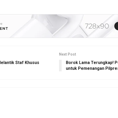
Next Post
elantik Staf Khusus
Borok Lama Terungkap! P
untuk Pemenangan Pilpre