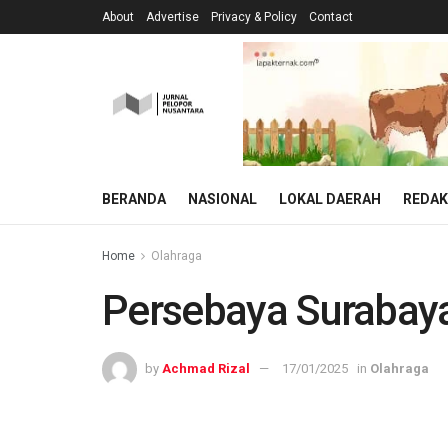
About
Advertise
Privacy & Policy
Contact
BERANDA
NASIONAL
LOKAL DAERAH
REDAK
Home
Olahraga
Persebaya Surabaya 
by
Achmad Rizal
17/01/2025
in
Olahraga