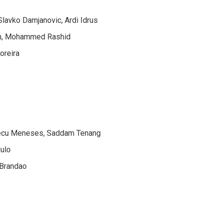
lavko Damjanovic, Ardi Idrus
yah, Mohammed Rashid
oreira
Checu Meneses, Saddam Tenang
gulo
 Brandao