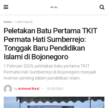
Home
Lokal Daerah
Peletakan Batu Pertama TKIT
Permata Hati Sumberrejo:
Tonggak Baru Pendidikan
Islami di Bojonegoro
1 Februari 2025, peletakan batu pertama TKIT
Permata Hati Sumberrejo di Bojonegoro menjadi
momen penting dalam pendidikan Islam.
by
Achmad Rizal
01/02/2025