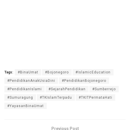
Tags:
#BinaUmat
#Bojonegoro
#IslamicEducation
#PendidikanAnakUsiaDini
#PendidikanBojonegoro
#PendidikanIslami
#SejarahPendidikan
#Sumberrejo
#Sumuragung
#TKIslamTerpadu
#TKITPermataHati
#YayasanBinaUmat
Previous Post