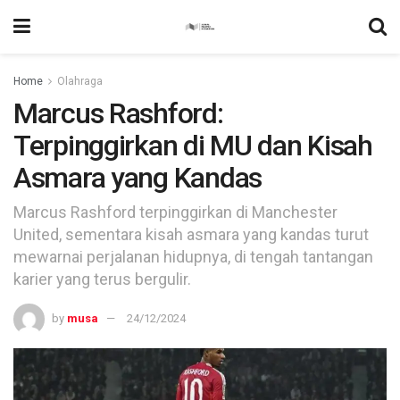
Home
Olahraga
Marcus Rashford:
Terpinggirkan di MU dan Kisah
Asmara yang Kandas
Marcus Rashford terpinggirkan di Manchester
United, sementara kisah asmara yang kandas turut
mewarnai perjalanan hidupnya, di tengah tantangan
karier yang terus bergulir.
by
musa
24/12/2024