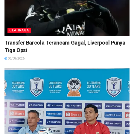
OLAHRAGA
Transfer Barcola Terancam Gagal, Liverpool Punya
Tiga Opsi
06/08/2026