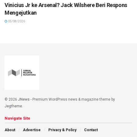
Vinicius Jr ke Arsenal? Jack Wilshere Beri Respons
Mengejutkan
05/08/2026
© 2026
JNews
- Premium WordPress news & magazine theme by
Jegtheme
.
Navigate Site
About
Advertise
Privacy & Policy
Contact