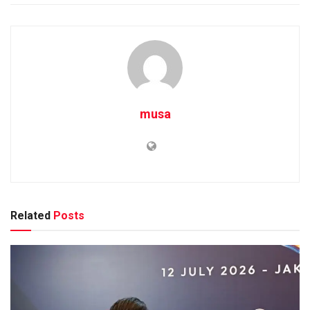
musa
Related
Posts