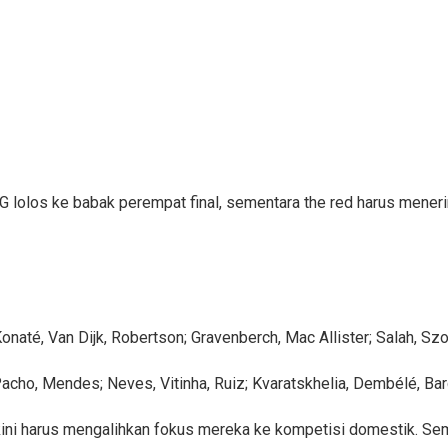
los ke babak perempat final, sementara the red harus menerima
onaté, Van Dijk, Robertson; Gravenberch, Mac Allister; Salah, Szo
ho, Mendes; Neves, Vitinha, Ruiz; Kvaratskhelia, Dembélé, Bar
kini harus mengalihkan fokus mereka ke kompetisi domestik. Sem