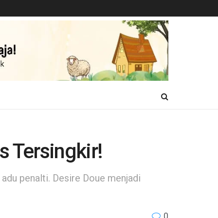
 Tersingkir!
 adu penalti. Desire Doue menjadi
0