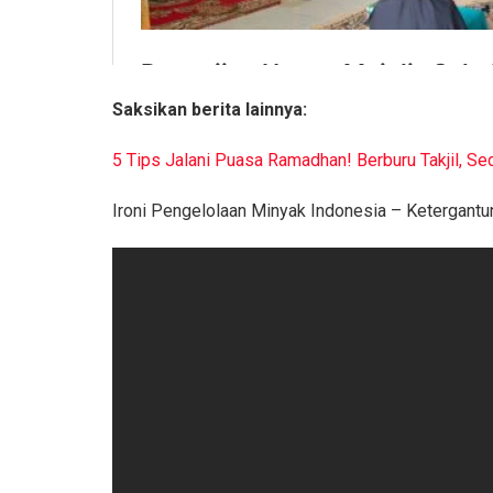
Saksikan berita lainnya:
5 Tips Jalani Puasa Ramadhan! Berburu Takjil, Se
Ironi Pengelolaan Minyak Indonesia – Ketergan