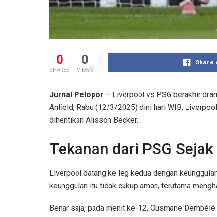
0
0
Share 
SHARES
VIEWS
Jurnal Pelopor
– Liverpool vs PSG berakhir dram
Anfield, Rabu (12/3/2025) dini hari WIB, Liverp
dihentikan Alisson Becker.
Tekanan dari PSG Sejak
Liverpool datang ke leg kedua dengan keunggulan
keunggulan itu tidak cukup aman, terutama mengha
Benar saja, pada menit ke-12, Ousmane Dembélé 