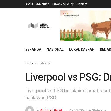
About
Advertise
Privacy & Policy
Contact
BERANDA
NASIONAL
LOKAL DAERAH
REDAK
Home
Olahraga
Liverpool vs PSG: D
Liverpool vs PSG berakhir dramatis sete
pahlawan PSG.
by
Achmad Rizal
12/03/2025
in
Olahraga