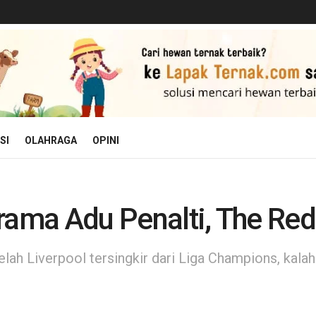
SI
OLAHRAGA
OPINI
rama Adu Penalti, The Reds
lah Liverpool tersingkir dari Liga Champions, kalah