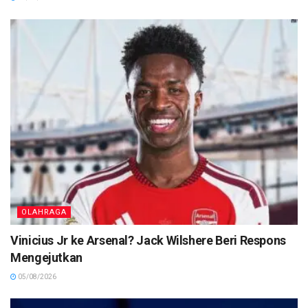
OLAHRAGA
Vinicius Jr ke Arsenal? Jack Wilshere Beri Respons
Mengejutkan
05/08/2026