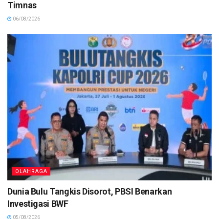
Timnas
06/08/2026
OLAHRAGA
Dunia Bulu Tangkis Disorot, PBSI Benarkan
Investigasi BWF
05/08/2026