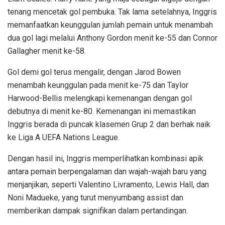
tenang mencetak gol pembuka. Tak lama setelahnya, Inggris
memanfaatkan keunggulan jumlah pemain untuk menambah
dua gol lagi melalui Anthony Gordon menit ke-55 dan Connor
Gallagher menit ke-58.
Gol demi gol terus mengalir, dengan Jarod Bowen
menambah keunggulan pada menit ke-75 dan Taylor
Harwood-Bellis melengkapi kemenangan dengan gol
debutnya di menit ke-80. Kemenangan ini memastikan
Inggris berada di puncak klasemen Grup 2 dan berhak naik
ke Liga A UEFA Nations League.
Dengan hasil ini, Inggris memperlihatkan kombinasi apik
antara pemain berpengalaman dan wajah-wajah baru yang
menjanjikan, seperti Valentino Livramento, Lewis Hall, dan
Noni Madueke, yang turut menyumbang assist dan
memberikan dampak signifikan dalam pertandingan.