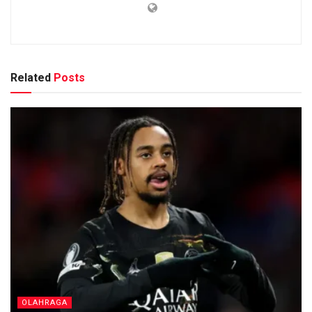
Related
Posts
OLAHRAGA