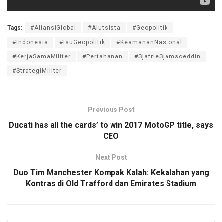
Tags:
#AliansiGlobal
#Alutsista
#Geopolitik
#Indonesia
#IsuGeopolitik
#KeamananNasional
#KerjaSamaMiliter
#Pertahanan
#SjafrieSjamsoeddin
#StrategiMiliter
Previous Post
Ducati has all the cards’ to win 2017 MotoGP title, says
CEO
Next Post
Duo Tim Manchester Kompak Kalah: Kekalahan yang
Kontras di Old Trafford dan Emirates Stadium