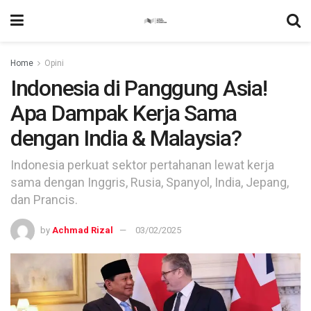
Home
Opini
Indonesia di Panggung Asia!
Apa Dampak Kerja Sama
dengan India & Malaysia?
Indonesia perkuat sektor pertahanan lewat kerja
sama dengan Inggris, Rusia, Spanyol, India, Jepang,
dan Prancis.
by
Achmad Rizal
03/02/2025