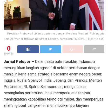
Presiden Prabowo Subianto bertemu dengan Perdana Menteri (PM) Inggris
Keir Starmer di 10 Downing Street, London, Kamis (21/11/2024). (Foto: rri.co.id)
0
SHARES
Jurnal Pelopor –
Dalam satu bulan terakhir, Indonesia
menunjukkan langkah agresif di sektor pertahanan dengan
menjalin kerja sama strategis bersama enam negara besar:
Inggris, Rusia, Spanyol, India, Jepang, dan Prancis. Menteri
Pertahanan RI, Sjafrie Sjamsoeddin, menginisiasi
serangkaian pertemuan untuk memperkuat alutsista,
meningkatkan kapabilitas teknologi militer, dan memperluas
aliansi global. Langkah ini menimbulkan pertanyaan