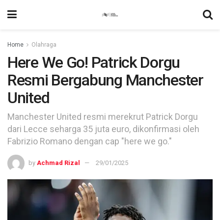
Home
Olahraga
Here We Go! Patrick Dorgu
Resmi Bergabung Manchester
United
Manchester United resmi merekrut Patrick Dorgu
dari Lecce seharga 35 juta euro, dikonfirmasi oleh
Fabrizio Romano dengan cap "here we go."
by
Achmad Rizal
29/01/2025