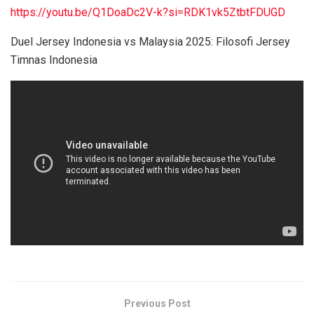
https://youtu.be/Q1DoaDc2V-k?si=RDK1vk5ZtbtFDUGD
Duel Jersey Indonesia vs Malaysia 2025: Filosofi Jersey
Timnas Indonesia
Previous Post