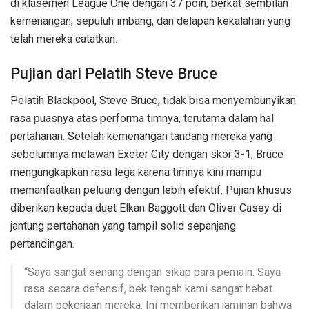
di klasemen League One dengan 37 poin, berkat sembilan
kemenangan, sepuluh imbang, dan delapan kekalahan yang
telah mereka catatkan.
Pujian dari Pelatih Steve Bruce
Pelatih Blackpool, Steve Bruce, tidak bisa menyembunyikan
rasa puasnya atas performa timnya, terutama dalam hal
pertahanan. Setelah kemenangan tandang mereka yang
sebelumnya melawan Exeter City dengan skor 3-1, Bruce
mengungkapkan rasa lega karena timnya kini mampu
memanfaatkan peluang dengan lebih efektif. Pujian khusus
diberikan kepada duet Elkan Baggott dan Oliver Casey di
jantung pertahanan yang tampil solid sepanjang
pertandingan.
“Saya sangat senang dengan sikap para pemain. Saya
rasa secara defensif, bek tengah kami sangat hebat
dalam pekerjaan mereka. Ini memberikan jaminan bahwa