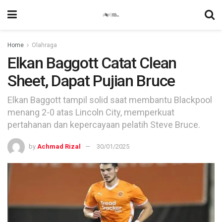
Home
Olahraga
Elkan Baggott Catat Clean
Sheet, Dapat Pujian Bruce
Elkan Baggott tampil solid saat membantu Blackpool
menang 2-0 atas Lincoln City, memperkuat
pertahanan dan kepercayaan pelatih Steve Bruce.
by
Achmad Rizal
30/01/2025