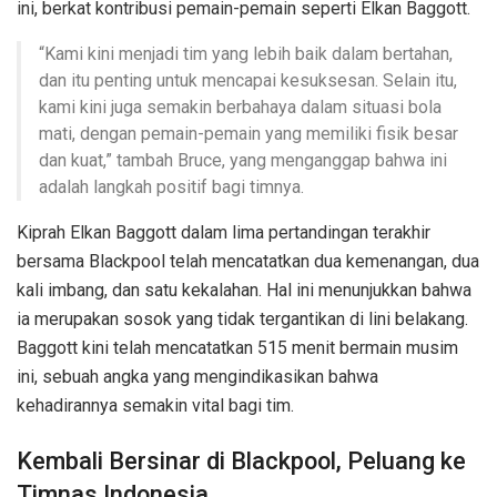
ini, berkat kontribusi pemain-pemain seperti Elkan Baggott.
“Kami kini menjadi tim yang lebih baik dalam bertahan,
dan itu penting untuk mencapai kesuksesan. Selain itu,
kami kini juga semakin berbahaya dalam situasi bola
mati, dengan pemain-pemain yang memiliki fisik besar
dan kuat,” tambah Bruce, yang menganggap bahwa ini
adalah langkah positif bagi timnya.
Kiprah Elkan Baggott dalam lima pertandingan terakhir
bersama Blackpool telah mencatatkan dua kemenangan, dua
kali imbang, dan satu kekalahan. Hal ini menunjukkan bahwa
ia merupakan sosok yang tidak tergantikan di lini belakang.
Baggott kini telah mencatatkan 515 menit bermain musim
ini, sebuah angka yang mengindikasikan bahwa
kehadirannya semakin vital bagi tim.
Kembali Bersinar di Blackpool, Peluang ke
Timnas Indonesia