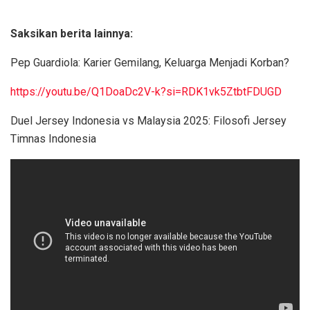
Saksikan berita lainnya:
Pep Guardiola: Karier Gemilang, Keluarga Menjadi Korban?
https://youtu.be/Q1DoaDc2V-k?si=RDK1vk5ZtbtFDUGD
Duel Jersey Indonesia vs Malaysia 2025: Filosofi Jersey
Timnas Indonesia