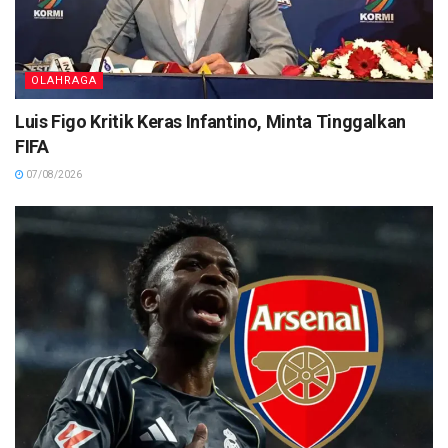
OLAHRAGA
Luis Figo Kritik Keras Infantino, Minta Tinggalkan
FIFA
07/08/2026