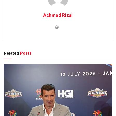
Achmad Rizal
Related
Posts