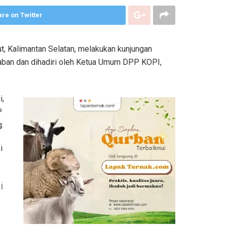
re on Twitter
, Kalimantan Selatan, melakukan kunjungan
raban dan dihadiri oleh Ketua Umum DPP KOPI,
i,
P
.
i
i