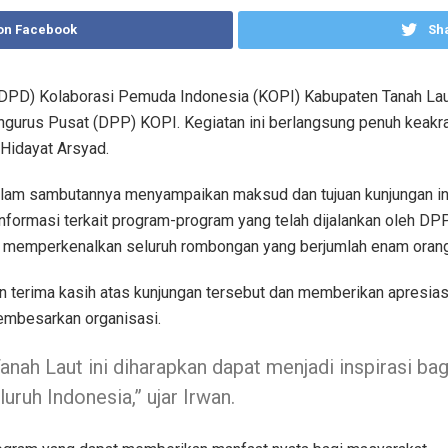
on Facebook
Sha
PD) Kolaborasi Pemuda Indonesia (KOPI) Kabupaten Tanah Laut
engurus Pusat (DPP) KOPI. Kegiatan ini berlangsung penuh keak
 Hidayat Arsyad.
am sambutannya menyampaikan maksud dan tujuan kunjungan in
nformasi terkait program-program yang telah dijalankan oleh DP
uga memperkenalkan seluruh rombongan yang berjumlah enam orang
terima kasih atas kunjungan tersebut dan memberikan apresias
embesarkan organisasi.
anah Laut ini diharapkan dapat menjadi inspirasi bag
ruh Indonesia,” ujar Irwan.