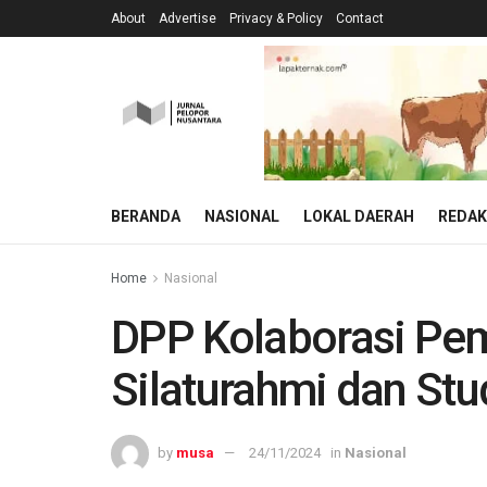
About
Advertise
Privacy & Policy
Contact
BERANDA
NASIONAL
LOKAL DAERAH
REDAK
Home
Nasional
DPP Kolaborasi Pe
Silaturahmi dan St
by
musa
24/11/2024
in
Nasional