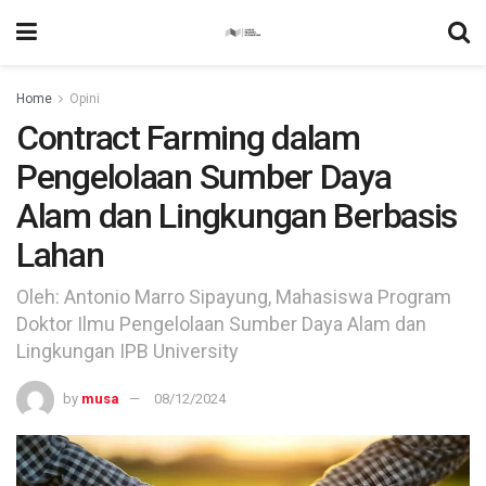
Home
Opini
Contract Farming dalam
Pengelolaan Sumber Daya
Alam dan Lingkungan Berbasis
Lahan
Oleh: Antonio Marro Sipayung, Mahasiswa Program
Doktor Ilmu Pengelolaan Sumber Daya Alam dan
Lingkungan IPB University
by
musa
08/12/2024