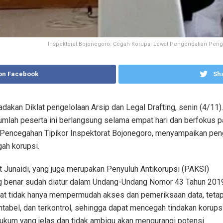
Inspektorat Bojonegoro: Cegah Korupsi Lewat Pengendalian Penga
on Facebook
Sha
an Diklat pengelolaan Arsip dan Legal Drafting, senin (4/11). 
jumlah peserta ini berlangsung selama empat hari dan berfokus p
n Pencegahan Tipikor Inspektorat Bojonegoro, menyampaikan pe
ah korupsi.
t Junaidi, yang juga merupakan Penyuluh Antikorupsi (PAKSI)
 benar sudah diatur dalam Undang-Undang Nomor 43 Tahun 201
pat tidak hanya mempermudah akses dan pemeriksaan data, tetap
ntabel, dan terkontrol, sehingga dapat mencegah tindakan korupsi
hukum yang jelas dan tidak ambigu akan mengurangi potensi