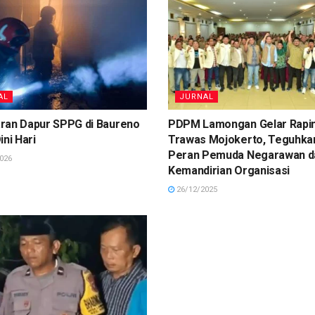
AL
JURNAL
ran Dapur SPPG di Baureno
PDPM Lamongan Gelar Rapim
ini Hari
Trawas Mojokerto, Teguhka
Peran Pemuda Negarawan d
026
Kemandirian Organisasi
26/12/2025