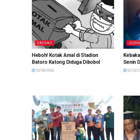
DAERAH
JURN
Heboh! Kotak Amal di Stadion
Kebaka
Batoro Katong Diduga Dibobol
Senin D
03/08/2026
02/02/2