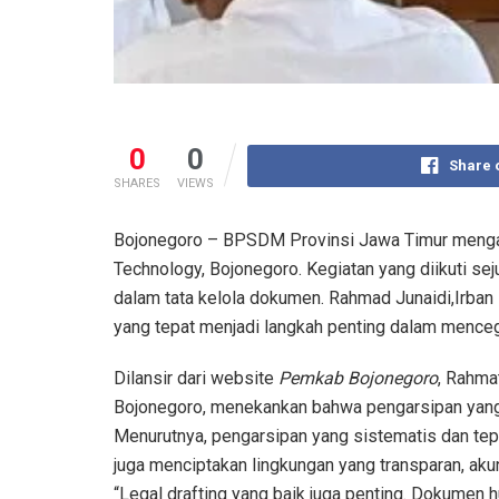
0
0
Share 
SHARES
VIEWS
Bojonegoro – BPSDM Provinsi Jawa Timur mengadak
Technology, Bojonegoro. Kegiatan yang diikuti se
dalam tata kelola dokumen. Rahmad Junaidi,Irba
yang tepat menjadi langkah penting dalam menceg
Dilansir dari website
Pemkab Bojonegoro
, Rahma
Bojonegoro, menekankan bahwa pengarsipan yang
Menurutnya, pengarsipan yang sistematis dan te
juga menciptakan lingkungan yang transparan, aku
“Legal drafting yang baik juga penting. Dokumen 