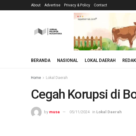
About
Advertise
Privacy & Policy
Contact
BERANDA
NASIONAL
LOKAL DAERAH
REDAK
Home
Lokal Daerah
Cegah Korupsi di Bo
by
musa
05/11/2024
in
Lokal Daerah