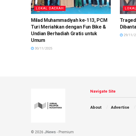
LOKAL DAERAH
LOKA
Milad Muhammadiyah ke-113, PCM
Tragedi
Turi Meriahkan dengan Fun Bike &
Dibanta
Undian Berhadiah Gratis untuk
29/11/2
Umum
30/11/2025
Navigate Site
About
Advertise
© 2026
JNews
- Premium